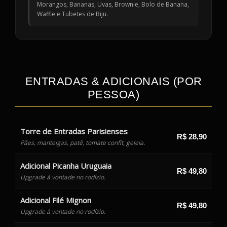
Morangos, Bananas, Uvas, Brownie, Bolo de Banana,
Waffle e Tubetes de Biju.
ENTRADAS & ADICIONAIS (POR
PESSOA)
Torre de Entradas Parisienses
R$ 28,90
Pães, manteigas, patê, tomate confit, geleia.
Adicional Picanha Uruguaia
R$ 49,80
Upgrade à vontade no rodízio.
Adicional Filé Mignon
R$ 49,80
Upgrade à vontade no rodízio.