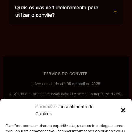
Quais os dias de funcionamento para
utilizar o convite?
TERMOS DO CONVITE:
1. Acesso válido até
05 de abril de 2026
.
2. Válido em todas as nossas casas (Moema, Tatuapé, Perdizes).
3. Válido
todos os dias da semana
(estamos abertos de segunda
Gerenciar Consentimento de
a segunda).
Cookies
4. O número do seu pedido online é o seu acesso oficial.
Apresente-o na recepção.
Para fornecer as melhores experiências, usamos tecnologias como
cookies para armazenar e/ou acessar informações do dispositivo. O