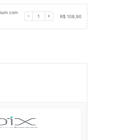
mium com
−
+
R$
108,90