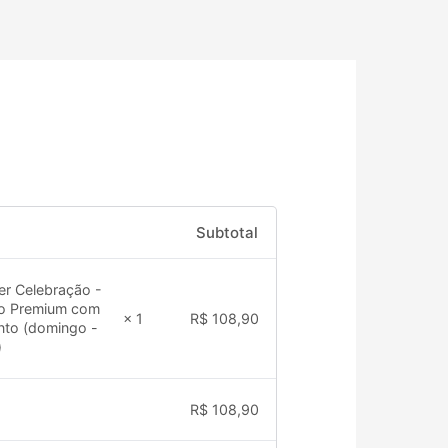
Subtotal
er Celebração -
io Premium com
× 1
R$
108,90
nto (domingo -
)
R$
108,90