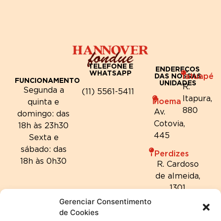
TELEFONE E
ENDEREÇOS
WHATSAPP
Tatuapé
DAS NOSSAS
FUNCIONAMENTO
UNIDADES
R.
Segunda a
(11) 5561-5411
Itapura,
Moema
quinta e
880
Av.
domingo: das
Cotovia,
18h às 23h30
445
Sexta e
sábado: das
Perdizes
18h às 0h30
R. Cardoso
de almeida,
1301
Gerenciar Consentimento
de Cookies