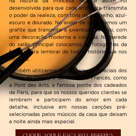
na história da Princesa Sissi e assim foi
desenvolvida para que cada ambiente transmita
o poder da realeza, com tons de vermelho, azul-
escuro e dourado. No andar de cima, temos um
grafite que transmite a juventude de Sissi, com
uma decoração moderna e colorida. Na parede
do salão principal colocamos as fotografias da
família para lembrar de toda a história que nos
inspirou.
Também utilizamos alguns toques especiais dos
filmes da Disney e do Romance Francês, como
a Pont des Arts, a famosa ponte dos cadeados
de Paris, para que os nossos queridos clientes se
lembrem e participem do amor em cada
detalhe, inclusive em nossas canções pré-
selecionadas pelos músicos da casa que deixam
a noite ainda mais especial.
CLIQUE AQUI E FAÇA SUA RESERVA