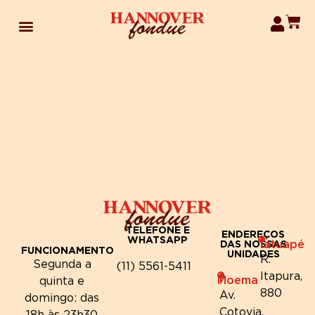
TELEFONE E
ENDEREÇOS
WHATSAPP
Tatuapé
DAS NOSSAS
FUNCIONAMENTO
UNIDADES
R.
Segunda a
(11) 5561-5411
Itapura,
Moema
quinta e
880
Av.
domingo: das
Cotovia,
18h às 23h30