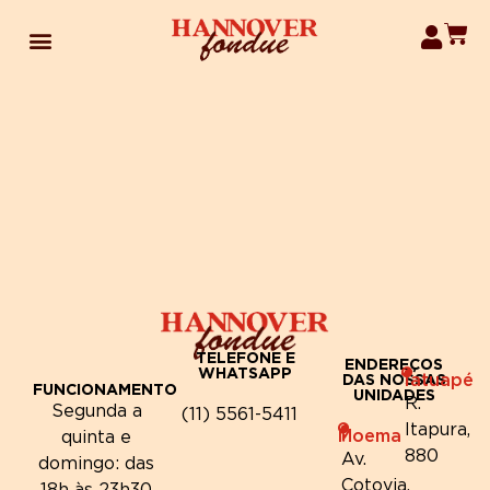
TELEFONE E
ENDEREÇOS
WHATSAPP
Tatuapé
DAS NOSSAS
FUNCIONAMENTO
UNIDADES
R.
Segunda a
(11) 5561-5411
Itapura,
Moema
quinta e
880
Av.
domingo: das
Cotovia,
18h às 23h30