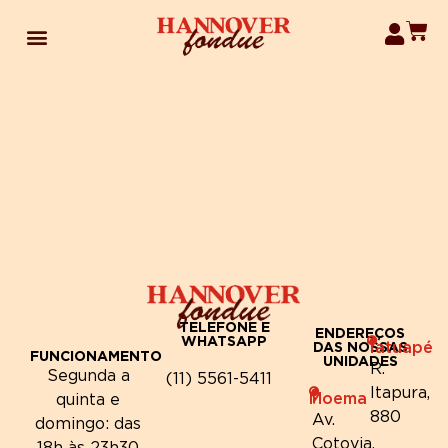
TELEFONE E
ENDEREÇOS
WHATSAPP
Tatuapé
DAS NOSSAS
FUNCIONAMENTO
UNIDADES
R.
Segunda a
(11) 5561-5411
Itapura,
Moema
quinta e
880
Av.
domingo: das
Cotovia,
18h às 23h30