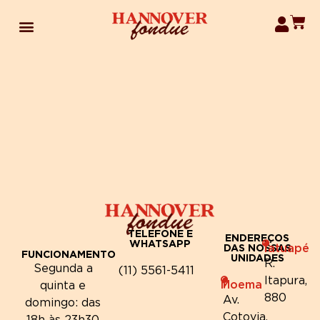
TELEFONE E
ENDEREÇOS
WHATSAPP
Tatuapé
DAS NOSSAS
FUNCIONAMENTO
UNIDADES
R.
Segunda a
(11) 5561-5411
Itapura,
Moema
quinta e
880
Av.
domingo: das
Cotovia,
18h às 23h30